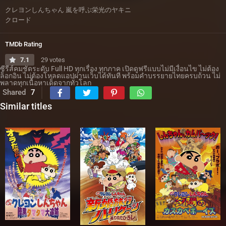
クレヨンしんちゃん 嵐を呼ぶ栄光のヤキニ
クロード
TMDb Rating
7.1
29 votes
ซีรีส์คมชัดระดับ Full HD ทุกเรื่อง ทุกภาค เปิดดูฟรีแบบไม่มีเงื่อนไข ไม่ต้อง
ล็อกอิน ไม่ต้องโหลดแอปผ่านเว็บได้ทันที พร้อมคำบรรยายไทยครบถ้วน ไม่
พลาดทุกเนื้อหาเด็ดจากทั่วโลก
Shared
7
Similar titles